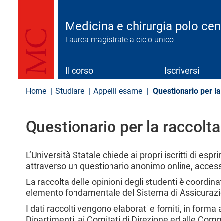
S
a
l
Medicina e chirurgia polo cen
t
Laurea magistrale a ciclo unico
a
a
l
c
Il corso
Iscriversi
o
n
Home
Studiare
Appelli esame
Questionario per la 
t
e
n
Questionario per la raccolta
u
t
o
p
L’Università Statale chiede ai propri iscritti di esp
r
attraverso un questionario anonimo online, access
i
La raccolta delle opinioni degli studenti è coordin
n
c
elemento fondamentale del Sistema di Assicurazion
i
I dati raccolti vengono elaborati e forniti, in forma 
p
Dipartimenti, ai Comitati di Direzione ed alle Com
a