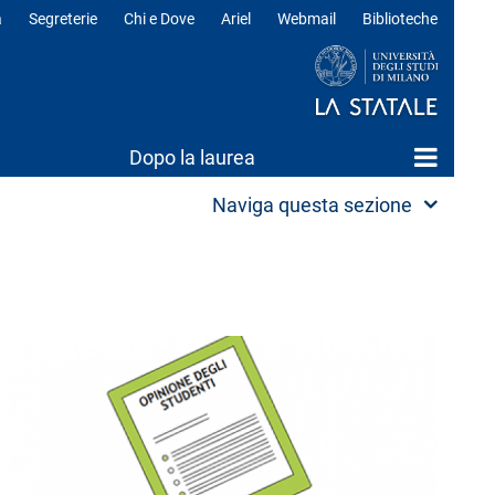
a
Segreterie
Chi e Dove
Ariel
Webmail
Biblioteche
ili
Dopo la laurea
Naviga questa sezione