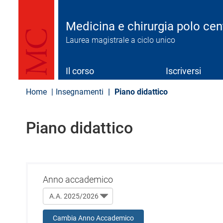
S
a
l
Medicina e chirurgia polo cen
t
Laurea magistrale a ciclo unico
a
a
l
c
Il corso
Iscriversi
o
n
Home
Insegnamenti
Piano didattico
t
e
n
Piano didattico
u
t
o
p
r
i
Anno accademico
n
c
i
p
Cambia Anno Accademico
a